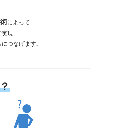
技術
によって
で実現。
ムにつなげます。
？