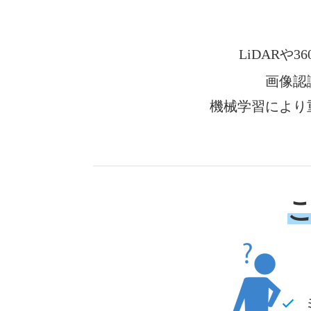
LiDARや
画像認
機械学習により