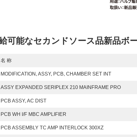
供給可能なセカンドソース品新品ボ
名 称
MODIFICATION, ASSY, PCB, CHAMBER SET INT
ASSY EXPANDED SERIPLEX 210 MAINFRAME PRO
PCB ASSY, AC DIST
PCB WH I/F MBC AMPLIFIER
PCB ASSEMBLY TC AMP INTERLOCK 300XZ