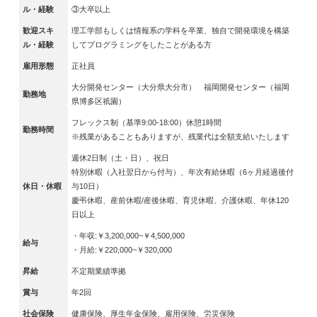
ル・経験
③大卒以上
歓迎スキ
理工学部もしくは情報系の学科を卒業、独自で開発環境を構築
ル・経験
してプログラミングをしたことがある方
雇用形態
正社員
大分開発センター（大分県大分市） 福岡開発センター（福岡
勤務地
県博多区祇園）
フレックス制（基準9:00-18:00）休憩1時間
勤務時間
※残業があることもありますが、残業代は全額支給いたします
週休2日制（土・日）、祝日
特別休暇（入社翌日から付与）、年次有給休暇（6ヶ月経過後付
休日・休暇
与10日）
慶弔休暇、産前休暇/産後休暇、育児休暇、介護休暇、年休120
日以上
・年収:￥3,200,000~￥4,500,000
給与
・月給:￥220,000~￥320,000
昇給
不定期業績準拠
賞与
年2回
社会保険
健康保険、厚生年金保険、雇用保険、労災保険