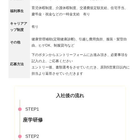
育児休暇制度、介護休暇制度、交通費規定額支給、住宅手当、
福利厚生
慶弔金・祝金などの一時金支給 有り
キャリアア
有り
ップ制度
健康管理補助(定期健康診断)、引越し費用負担、服装・髪型自
その他
由、ヒゲOK、制服貸与など
下のボタンからエントリーフォームにお進み頂き、必要事項を
記入の上、ご応募ください
応募方法
エントリー後、書類選考をさせていただき、原則5営業日以内に
担当より返答させていただきます
入社後の流れ
STEP1
座学研修
STEP2