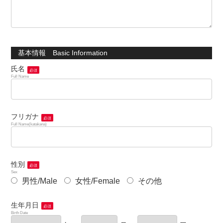
基本情報 Basic Information
氏名
必須
Full Name
フリガナ
必須
Full Name(katakana)
性別
必須
Sex
男性/Male
女性/Female
その他
生年月日
必須
Birth Date