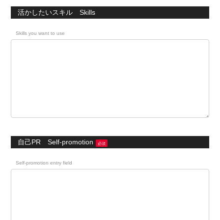
活かしたいスキル Skills
Skills you want to use
自己PR Self-promotion
必須
Self-promotion entry field