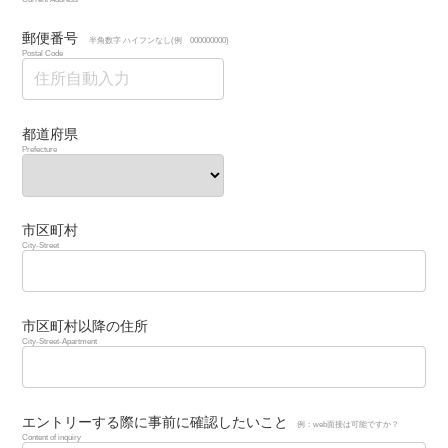
郵便番号
半角数字 ハイフンなし(例 000000000)
Postal Code
都道府県
Prefecture
市区町村
City-Street
市区町村以降の住所
City-Street-Apartment
エントリーする際に事前に確認したいこと
例：web面接は可能ですか？
Content of inquiry