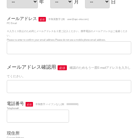
年
月
日
メールアドレス
必須
半角英数字 (例 user@apc-oita.com)
PC Email
※入力ミス防止のため同じメールアドレスを２度ご記入ください。携帯電話のメールアドレスはご遠慮くださ
い。
Please re-enter to confirm your email address.Please do not use a mobile phone email address.
メールアドレス確認用
必須
確認のためもう一度E-mailアドレスを入力し
てください。
電話番号
必須
半角数字 ハイフンなし(例 000000000)
Telephone#
現住所
Current Address