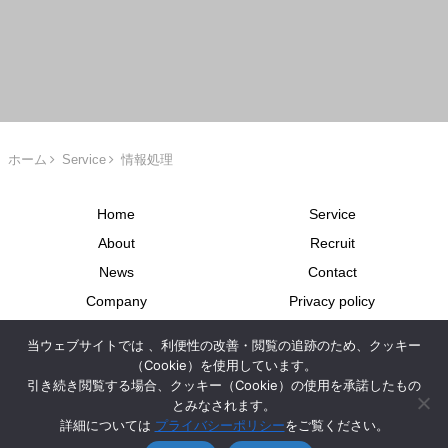
ホーム
Service
情報処理
Home
Service
About
Recruit
News
Contact
Company
Privacy policy
Site map
派遣業に関する情報開示
当ウェブサイトでは 、利便性の改善・閲覧の追跡のため、クッキー
労使協定について
（Cookie）を使用しています。
引き続き閲覧する場合、クッキー（Cookie）の使用を承諾したもの
Copyright © 2024-2026 APC Inc. All Rights Reserved.
とみなされます。
詳細については
プライバシーポリシー
をご覧ください。