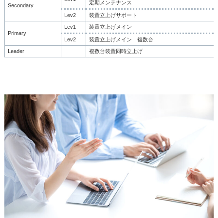
定期メンテナンス
Secondary
Lev2
装置立上げサポート
Lev1
装置立上げメイン
Primary
Lev2
装置立上げメイン 複数台
Leader
複数台装置同時立上げ