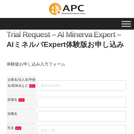
Trial Request – AI Minerva Expert –
AIミネルバExpert体験版お申し込み
体験版お申し込み入力フォーム
企業名/法人名/学校
名/団体名など
必須
部署名
必須
役職名
氏名
必須