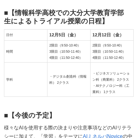
■
【
情報科学高校での大分大学教育学部
生によるトライアル授業の日程
】
12月5日（金）
12月12日（金）
日付
2限目（9:50-10:40）
2限目（9:50-10:40）
時間
3限目（10:50-11:40）
3限目（10:50-11:40）
4限目（11:50-12:40）
4限目（11:50-12:40）
・ビジネスソリューショ
・デジタル創造科（情報
学科
ン科（商業科） 2クラス
科） 2クラス
・AIテクノロジー科（工
業科） 1クラス
■
【
今後の予定
】
様々なAIを使用する際の決まりや注意事項などのAIリテラ
シーに加えて、「学習」をテーマに
AIミネルバNovice
の中