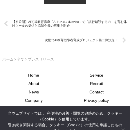
【初公開】AI初等教育講座「AIミネルバNovice」で「試行錯誤する力」を育む体
験ツールの提供と協賛企業の募集を開始
次世代AI教育指導者育成プロジェクト第二弾決定！
ホーム
全て
プレスリリース
Home
Service
About
Recruit
News
Contact
Company
Privacy policy
Site map
派遣業に関する情報開示
当ウェブサイトでは 、利便性の改善・閲覧の追跡のため、クッキー
労使協定について
（Cookie）を使用しています。
引き続き閲覧する場合、クッキー（Cookie）の使用を承諾したもの
Copyright © 2024-2026 APC Inc. All Rights Reserved.