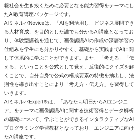
報社会を生き抜くために必要となる能力習得をテーマにし
たAI教育講座パッケージです。
AIミネルバNoviceは、「AIを利活用し、ビジネス展開でき
る人材育成」を目的とした誰でも分かるAI講座となってお
り、体験型講義を通じて、画像認識AIの作成や深層学習の
仕組みを学生にも分かりやすく、基礎から実践までAIに関
して体系的に学ぶことができます。また、「考える」「伝
える」ということを公式として覚え、反復的にクイズを解
くことで、自分自身で公式の構成要素の特徴を抽出し、法
則性を導き出すことにより「考え方・伝え方」を習得して
いきます。
AIミネルバExpert※は、「あなたも明日からAIエンジニ
ア」をテーマに画像認識AIに関する技術習得とデータ解析
の基礎について、学ぶことができるインタラクティブなAI
プログラミング学習教材となっており、エンジニアに向け
たAI講座です。