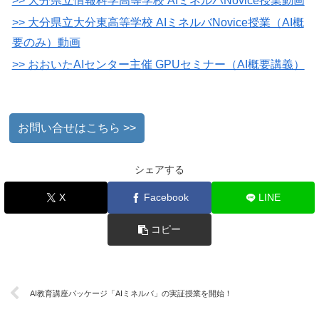
>> 大分県立情報科学高等学校 AIミネルバNovice授業動画
>> 大分県立大分東高等学校 AIミネルバNovice授業（AI概
要のみ）動画
>> おおいたAIセンター主催 GPUセミナー（AI概要講義）
お問い合せはこちら >>
シェアする
X
Facebook
LINE
コピー
AI教育講座パッケージ「AIミネルバ」の実証授業を開始！