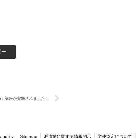
ピー
ce」講座が実施されました！
y policy
Site map
派遣業に関する情報開示
労使協定について