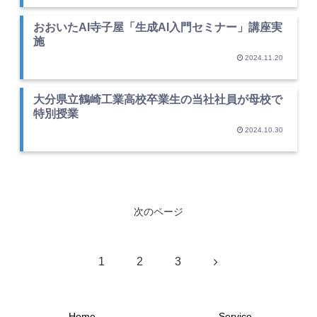
おおいたAI寺子屋「生成AI入門セミナー」講座実
施
2024.11.20
大分県立鶴崎工業高校卒業生の当社社員が母校で
特別授業
2024.10.30
次のページ
次
1
2
3
へ
Home
Service