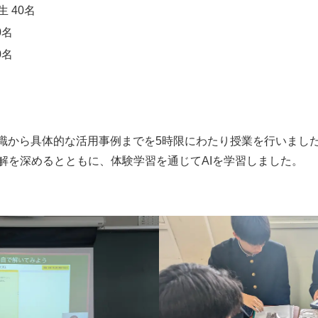
 40名
0名
0名
知識から具体的な活用事例までを5時限にわたり授業を行いました
解を深めるとともに、体験学習を通じてAIを学習しました。