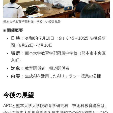
熊本大学教育学部附属中学校での授業風景
■
開催概要
日 時
：
令和8年7月10日（金）8:45～10:25 ※授業期
間：6月22日〜7月10日
場 所
：
熊本大学教育学部附属中学校（熊本市中央区
京町）
対 象
：
教育関係者、報道関係者
内 容
：
生成AIを活用したAIリテラシー授業の公開
今後の展望
APCと熊本大学大学院教育学研究科 技術科教育講座は、
今回の熊本大学教育学部附属中学校での実証授業および公